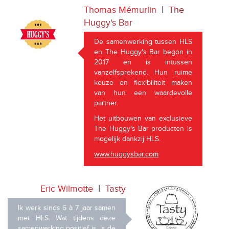
Thomas Mémurlin
|
The
Huggy's Bar
De samenwerking tussen HLS
en The Huggy's Bar begon in
2017 en is intussen
vanzelfsprekend. Hun ruime
keuze en flexibiliteit maken
van hun een waardevolle
partner.
Het uitbouwen van exclusieve
The Huggy's Bar producten is
mogelijk dankzij HLS.
www.huggysbar.com
Eric Wilmotte
|
Tasty
Ik werk sinds 6 à 7 jaar samen
met HLS. Wat tijdens deze
samenwerking positief is, is de