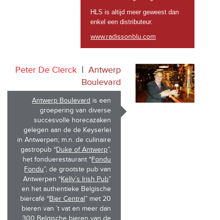
HLS is altijd meer geweest dan
enkel een distributeur.
www.radissonblu.com
Peter De Clerck
|
Antwerp
Boulevard
Antwerp Boulevard
is een
groepering van diverse
succesvolle horecazaken
gelegen aan de de Keyserlei
in Antwerpen; m.n. de culinaire
gastropub “
Duke of Antwerp
”,
het fonduerestaurant “
Fondu
Fondu
”, de grootste pub van
Antwerpen “
Kelly’s Irish Pub
”
en het authentieke Belgische
biercafé “
Bier Central
” met 20
bieren van ’t vat en meer dan
300 Belgische bieren van de