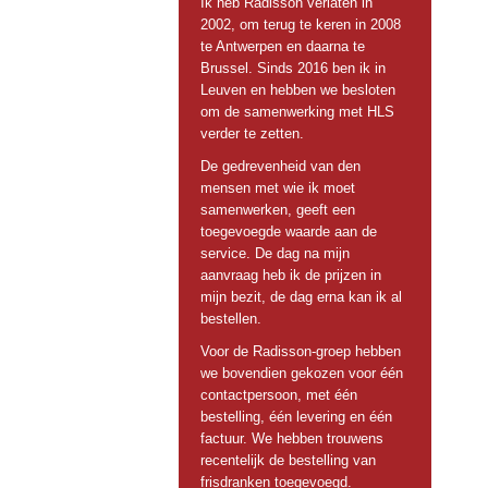
Ik heb Radisson verlaten in
2002, om terug te keren in 2008
te Antwerpen en daarna te
Brussel. Sinds 2016 ben ik in
Leuven en hebben we besloten
om de samenwerking met HLS
verder te zetten.
De gedrevenheid van den
mensen met wie ik moet
samenwerken, geeft een
toegevoegde waarde aan de
service. De dag na mijn
aanvraag heb ik de prijzen in
mijn bezit, de dag erna kan ik al
bestellen.
Voor de Radisson-groep hebben
we bovendien gekozen voor één
contactpersoon, met één
bestelling, één levering en één
factuur. We hebben trouwens
recentelijk de bestelling van
frisdranken toegevoegd.