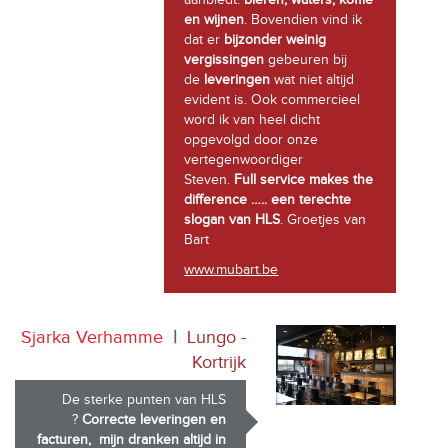
aanbiedt:
bieren, waters, koffie
en wijnen
. Bovendien vind ik
dat er
bijzonder weinig
vergissingen
gebeuren bij
de
leveringen
wat niet altijd
evident is. Ook commercieel
word ik van heel dicht
opgevolgd door onze
vertegenwoordiger
Steven.
Full service makes the
difference ….. een terechte
slogan van HLS
. Groetjes van
Bart
www.mubart.be
Sjarka Verhamme
|
Lungo -
Kortrijk
De sterke punten van HLS
?
Correcte leveringen en
facturen, mijn dranken altijd in