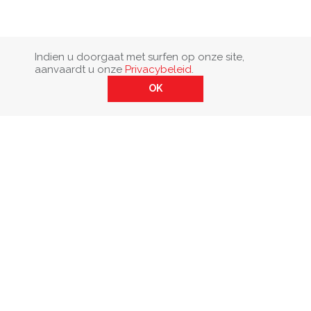
Indien u doorgaat met surfen op onze site,
aanvaardt u onze
Privacybeleid
.
OK
Stuur ons een berichtje.
Privacybeleid, cookies & klokkenluidersregeling
We’d love to help you. HLS +32 (0)2 583 50 25
|
HLS West +32
(0)56 62 03 40
|
HLS Sud +32 (0)4 227 92 92
|
info@hls.be
© 2026 Black is Blue. All rights reserved.