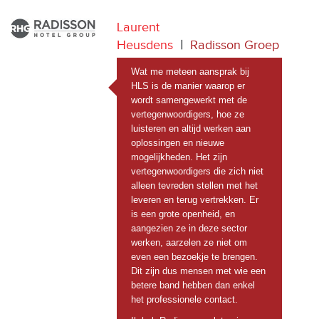
Laurent
Heusdens
|
Radisson Groep
Wat me meteen aansprak bij
HLS is de manier waarop er
wordt samengewerkt met de
vertegenwoordigers, hoe ze
luisteren en altijd werken aan
oplossingen en nieuwe
mogelijkheden. Het zijn
vertegenwoordigers die zich niet
alleen tevreden stellen met het
leveren en terug vertrekken. Er
is een grote openheid, en
aangezien ze in deze sector
werken, aarzelen ze niet om
even een bezoekje te brengen.
Dit zijn dus mensen met wie een
betere band hebben dan enkel
het professionele contact.