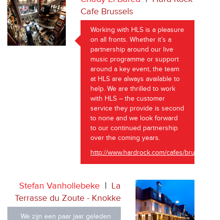
Cafe Brussels
Working with HLS is a pleasure
on all fronts. Whether it’s a
partnership around our live
music programme or support
around a key event, the team
at HLS are always available to
help. We are thrilled to work
with HLS – the customer
service they provide is second
to none and we look forward
to our continued partnership
over the coming years.
http://www.hardrock.com/cafes/brussels/
Stefan Vanhollebeke
|
La
Terrasse du Zoute - Knokke
We zijn een paar jaar geleden