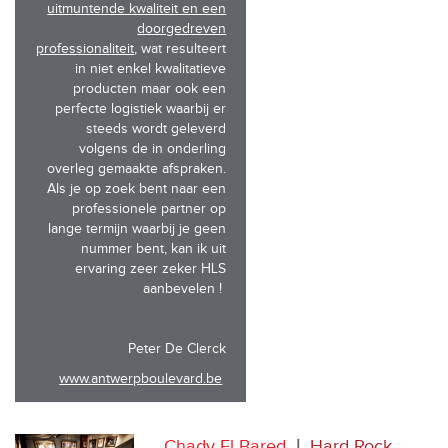
uitmuntende kwaliteit en een
doorgedreven
professionaliteit
, wat resulteert
in niet enkel kwalitatieve
producten maar ook een
perfecte logistiek waarbij er
steeds wordt geleverd
volgens de in onderling
overleg gemaakte afspraken.
Als je op zoek bent naar een
professionele partner op
lange termijn waarbij je geen
nummer bent, kan ik uit
ervaring zeer zeker HLS
aanbevelen !
Peter De Clerck
www.antwerpboulevard.be
Chady El Bared
|
Hard Rock