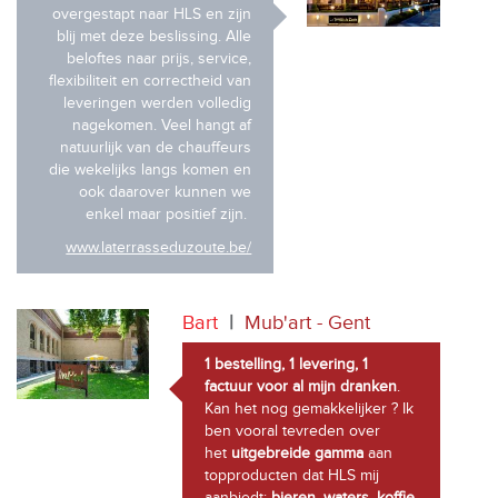
overgestapt naar HLS en zijn
blij met deze beslissing. Alle
beloftes naar prijs, service,
flexibiliteit en correctheid van
leveringen werden volledig
nagekomen. Veel hangt af
natuurlijk van de chauffeurs
die wekelijks langs komen en
ook daarover kunnen we
enkel maar positief zijn.
www.laterrasseduzoute.be/
Bart
|
Mub'art - Gent
1 bestelling, 1 levering, 1
factuur voor al mijn dranken
.
Kan het nog gemakkelijker ? Ik
ben vooral tevreden over
het
uitgebreide gamma
aan
topproducten dat HLS mij