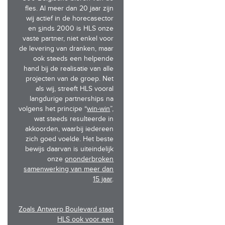
fles. Al meer dan 20 jaar zijn
wij actief in de horecasector
en
s
inds 2000 is HLS onze
vaste partner, niet enkel voor
de levering van dranken, maar
ook steeds een helpende
hand bij de realisatie van alle
projecten van de groep. Net
als wij, streeft HLS vooral
langdurige partnerships na
volgens het principe “
win-win
”,
wat steeds resulteerde in
akkoorden, waarbij iedereen
zich goed voelde. Het beste
bewijs daarvan is uiteindelijk
onze
ononderbroken
samenwerking van meer dan
15 jaar
.
Zoals Antwerp Boulevard staat
HLS ook voor een