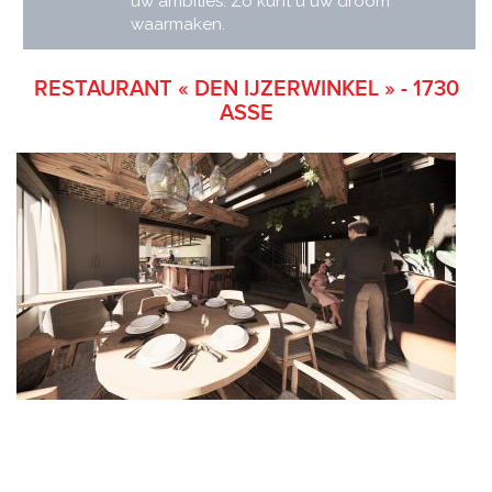
uw ambities. Zo kunt u uw droom
waarmaken.
RESTAURANT « DEN IJZERWINKEL » - 1730
ASSE