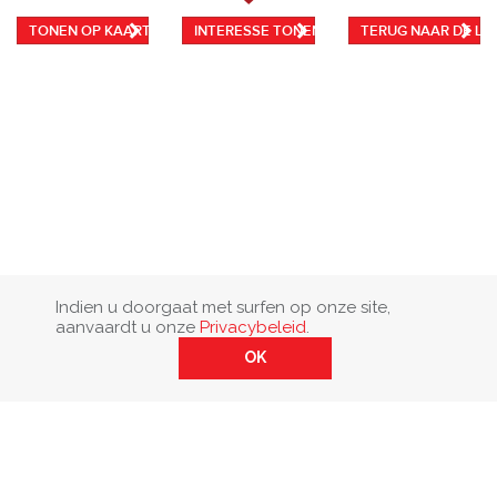
TONEN OP KAART
INTERESSE TONEN
TERUG NAAR DE LIJ
Indien u doorgaat met surfen op onze site,
aanvaardt u onze
Privacybeleid
.
OK
Privacybeleid, cookies & klokkenluidersregeling